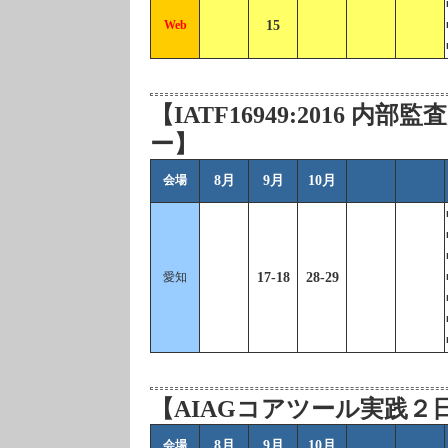
Web
15
【IATF16949:2016 
ー】
会場
8月
9月
10月
愛知
17-18
28-29
【AIAGコアツール実践２
会場
8月
9月
10月