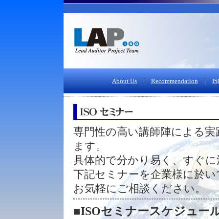
About Us
|
Recommendation
|
IS
専門性の高い講師陣による実
ます。
具体的で分かり易く、すぐに
下記セミナーを企業様に於い
お気軽にご相談ください。
■ISOセミナースケジュール