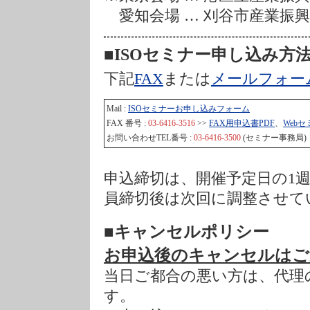
愛知会場 … 刈谷市産業振
■ISOセミナー申し込み方
下記
FAX
または
メールフォー
Mail :
ISOセミナーお申し込みフォーム
FAX 番号 :
03-6416-3516
>>
FAX用申込書PDF
、
Web
お問い合わせTEL番号 :
03-6416-3500
(セミナー事務局)
申込締切は、開催予定日の1
員締切後は次回に調整させて
■キャンセルポリシー
お申込後のキャンセルはご
当日ご都合の悪い方は、代理
す。